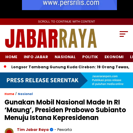
SCROLL TO CONTINUE WITH CONTENT
HOME
INFO JABAR
NASIONAL
POLITIK
EKONOMI
L
ngsor Tambang Gunung Kuda Cirebon: 19 Orang Tewas, Dua Tersan
/
Home
Nasional
Gunakan Mobil Nasional Made In RI
‘Maung’, Presiden Prabowo Subianto
Menuju Istana Kepresidenan
Tim Jabar Raya
- Pewarta