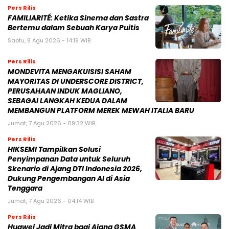
Pers Rilis
FAMILIARITÉ: Ketika Sinema dan Sastra
Bertemu dalam Sebuah Karya Puitis
Sabtu, 8 Agu 2026 - 14:19 WIB
Pers Rilis
MONDEVITA MENGAKUISISI SAHAM
MAYORITAS DI UNDERSCORE DISTRICT,
PERUSAHAAN INDUK MAGLIANO,
SEBAGAI LANGKAH KEDUA DALAM
MEMBANGUN PLATFORM MEREK MEWAH ITALIA BARU
Jumat, 7 Agu 2026 - 09:32 WIB
Pers Rilis
HIKSEMI Tampilkan Solusi
Penyimpanan Data untuk Seluruh
Skenario di Ajang DTI Indonesia 2026,
Dukung Pengembangan AI di Asia
Tenggara
Jumat, 7 Agu 2026 - 04:14 WIB
Pers Rilis
Huawei Jadi Mitra bagi Ajang GSMA