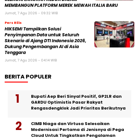
MEMBANGUN PLATFORM MEREK MEWAH ITALIA BARU
Jumat, 7 Agu 2026 - 09:32 WIB
Pers Rilis
HIKSEMI Tampilkan Solusi
Penyimpanan Data untuk Seluruh
Skenario di Ajang DTI Indonesia 2026,
Dukung Pengembangan AI di Asia
Tenggara
Jumat, 7 Agu 2026 - 04:14 WIB
BERITA POPULER
Bupati Aep Beri Sinyal Positif, GP2LR dan
GARDU Optimistis Pasar Rakyat
Rengasdengklok Jadi Prioritas Berikutnya
CIMB Niaga dan Virtusa Selesaikan
Modernisasi Pertama di Jenisnya di Pega
Cloud Untuk Tingkatkan Pengalaman