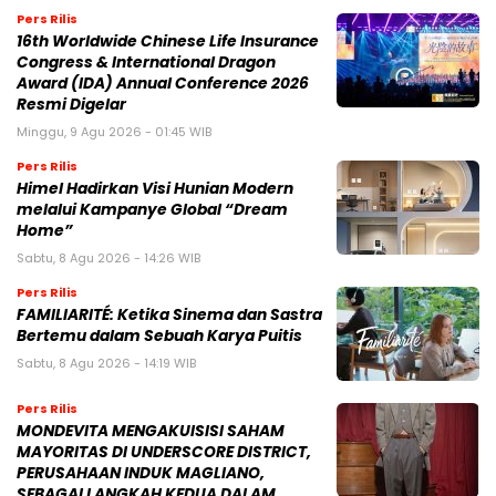
Pers Rilis
16th Worldwide Chinese Life Insurance
Congress & International Dragon
Award (IDA) Annual Conference 2026
Resmi Digelar
Minggu, 9 Agu 2026 - 01:45 WIB
Pers Rilis
Himel Hadirkan Visi Hunian Modern
melalui Kampanye Global “Dream
Home”
Sabtu, 8 Agu 2026 - 14:26 WIB
Pers Rilis
FAMILIARITÉ: Ketika Sinema dan Sastra
Bertemu dalam Sebuah Karya Puitis
Sabtu, 8 Agu 2026 - 14:19 WIB
Pers Rilis
MONDEVITA MENGAKUISISI SAHAM
MAYORITAS DI UNDERSCORE DISTRICT,
PERUSAHAAN INDUK MAGLIANO,
SEBAGAI LANGKAH KEDUA DALAM