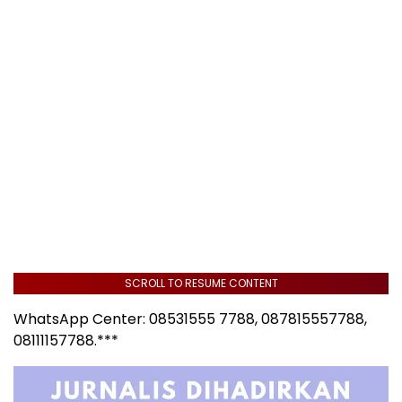
SCROLL TO RESUME CONTENT
WhatsApp Center: 08531555 7788, 087815557788,
08111157788.***