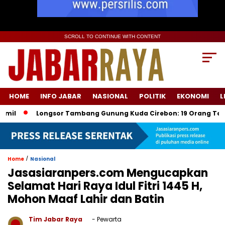
SCROLL TO CONTINUE WITH CONTENT
HOME
INFO JABAR
NASIONAL
POLITIK
EKONOMI
L
Longsor Tambang Gunung Kuda Cirebon: 19 Orang Tewas, Dua 
/
Home
Nasional
Jasasiaranpers.com Mengucapkan
Selamat Hari Raya Idul Fitri 1445 H,
Mohon Maaf Lahir dan Batin
Tim Jabar Raya
- Pewarta