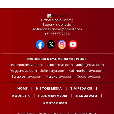
Graha Media Center,
Bogor - Indonesia
editindonesiaraya@gmail.com
+628557777888
INDONESIA RAYA MEDIA NETWORK
Indonesiaraya.co.id
Jabarraya.com
Jatengraya.com
Yogyaraya.com
Jatimraya.com
Kalimantanraya.com
Sulawesiraya.com
Malukuraya.com
Nusraraya.com
HOME
HISTORI MEDIA
TIM REDAKSI
KODE ETIK
PEDOMAN MEDIA
HAK JAWAB
KONTAK IKAN
COPYRIGHT © 2026 JABARRAYA.COM - ALL RIGHTS RESERVED