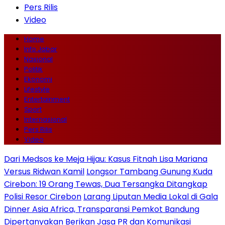
Pers Rilis
Video
Home
Info Jabar
Nasional
Politik
Ekonomi
Lifestyle
Entertainment
Sport
Internasional
Pers Rilis
Video
Dari Medsos ke Meja Hijau: Kasus Fitnah Lisa Mariana
Versus Ridwan Kamil
Longsor Tambang Gunung Kuda
Cirebon: 19 Orang Tewas, Dua Tersangka Ditangkap
Polisi Resor Cirebon
Larang Liputan Media Lokal di Gala
Dinner Asia Africa, Transparansi Pemkot Bandung
Dipertanyakan
Berikan Jasa PR dan Komunikasi