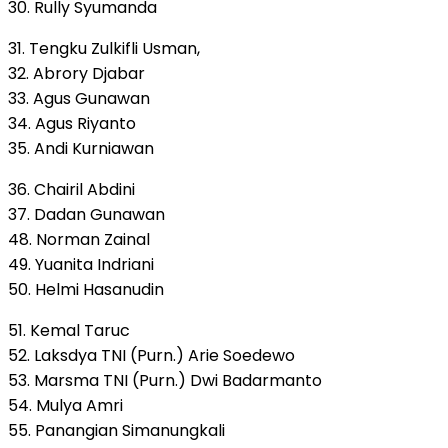
30. Rully Syumanda
31. Tengku Zulkifli Usman,
32. Abrory Djabar
33. Agus Gunawan
34. Agus Riyanto
35. Andi Kurniawan
36. Chairil Abdini
37. Dadan Gunawan
48. Norman Zainal
49. Yuanita Indriani
50. Helmi Hasanudin
51. Kemal Taruc
52. Laksdya TNI (Purn.) Arie Soedewo
53. Marsma TNI (Purn.) Dwi Badarmanto
54. Mulya Amri
55. Panangian Simanungkali