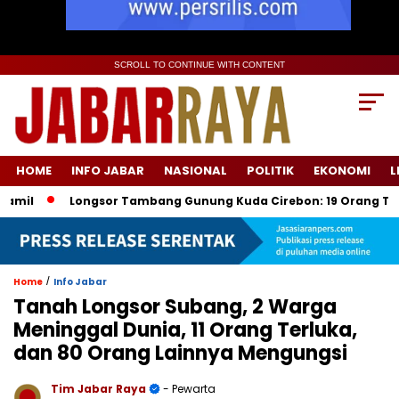
SCROLL TO CONTINUE WITH CONTENT
HOME
INFO JABAR
NASIONAL
POLITIK
EKONOMI
L
Longsor Tambang Gunung Kuda Cirebon: 19 Orang Tewas, Dua 
/
Home
Info Jabar
Tanah Longsor Subang, 2 Warga
Meninggal Dunia, 11 Orang Terluka,
dan 80 Orang Lainnya Mengungsi
Tim Jabar Raya
- Pewarta