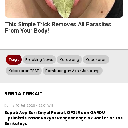
This Simple Trick Removes All Parasites
From Your Body!
Tag :
Breaking News
Karawang
Kebakaran
Kebakaran TPST
Pembuangan Akhir Jalupang
BERITA TERKAIT
Kamis, 16 Juli 2026 - 22:01 WIB
Bupati Aep Beri Sinyal Positif, GP2LR dan GARDU
Optimistis Pasar Rakyat Rengasdengklok Jadi Prioritas
Berikutnya