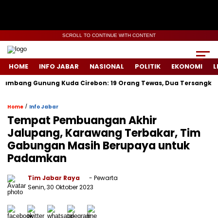
SCROLL TO CONTINUE WITH CONTENT
HOME
INFO JABAR
NASIONAL
POLITIK
EKONOMI
L
ng Gunung Kuda Cirebon: 19 Orang Tewas, Dua Tersangka Ditangk
/
Home
Info Jabar
Tempat Pembuangan Akhir
Jalupang, Karawang Terbakar, Tim
Gabungan Masih Berupaya untuk
Padamkan
Tim Jabar Raya
- Pewarta
Senin, 30 Oktober 2023