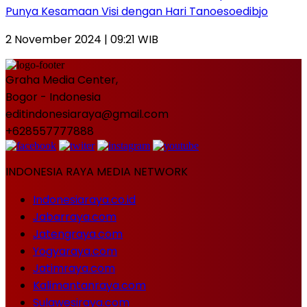
Punya Kesamaan Visi dengan Hari Tanoesoedibjo
2 November 2024 | 09:21 WIB
Graha Media Center,
Bogor - Indonesia
editindonesiaraya@gmail.com
+628557777888
INDONESIA RAYA MEDIA NETWORK
Indonesiaraya.co.id
Jabarraya.com
Jatengraya.com
Yogyaraya.com
Jatimraya.com
Kalimantanraya.com
Sulawesiraya.com