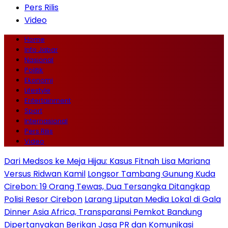
Pers Rilis
Video
Home
Info Jabar
Nasional
Politik
Ekonomi
Lifestyle
Entertainment
Sport
Internasional
Pers Rilis
Video
Dari Medsos ke Meja Hijau: Kasus Fitnah Lisa Mariana
Versus Ridwan Kamil
Longsor Tambang Gunung Kuda
Cirebon: 19 Orang Tewas, Dua Tersangka Ditangkap
Polisi Resor Cirebon
Larang Liputan Media Lokal di Gala
Dinner Asia Africa, Transparansi Pemkot Bandung
Dipertanyakan
Berikan Jasa PR dan Komunikasi