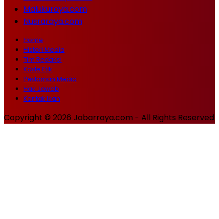
Malukuraya.com
Nusraraya.com
Home
Histori Media
Tim Redaksi
Kode Etik
Pedoman Media
Hak Jawab
Kontak Ikan
Copyright © 2026 Jabarraya.com - All Rights Reserved