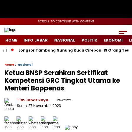
SCROLL TO CONTINUE WITH CONTENT
HOME
INFO JABAR
NASIONAL
POLITIK
EKONOMI
L
Longsor Tambang Gunung Kuda Cirebon: 19 Orang Tewas, Dua 
/
Home
Nasional
Ketua BNSP Serahkan Sertifikat
Kompetensi GRC Tingkat Utama ke
Menteri Bappenas
Tim Jabar Raya
- Pewarta
Senin, 27 November 2023