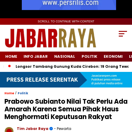
SCROLL TO CONTINUE WITH CONTENT
HOME
INFO JABAR
NASIONAL
POLITIK
EKONOMI
L
ongsor Tambang Gunung Kuda Cirebon: 19 Orang Tewas, Dua Ters
/
Home
Politik
Prabowo Subianto Nilai Tak Perlu Ada
Amarah Karena Semua Pihak Haus
Menghormati Keputusan Rakyat
Tim Jabar Raya
- Pewarta