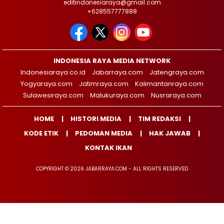
editindonesiaraya@gmail.com
+628557777888
INDONESIA RAYA MEDIA NETWORK
Indonesiaraya.co.id
Jabarraya.com
Jatengraya.com
Yogyaraya.com
Jatimraya.com
Kalimantanraya.com
Sulawesiraya.com
Malukuraya.com
Nusraraya.com
HOME
HISTORI MEDIA
TIM REDAKSI
KODE ETIK
PEDOMAN MEDIA
HAK JAWAB
KONTAK IKAN
COPYRIGHT © 2026 JABARRAYA.COM - ALL RIGHTS RESERVED