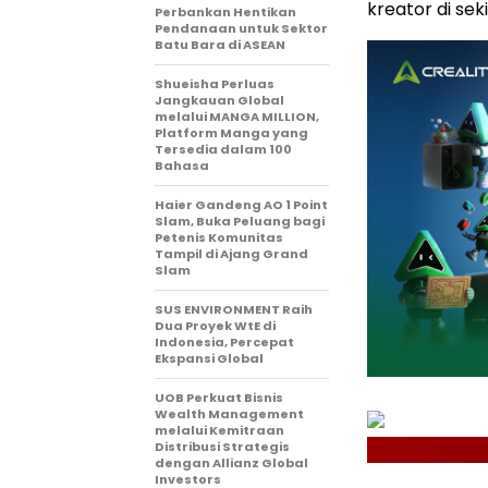
kreator di sek
Perbankan Hentikan
Pendanaan untuk Sektor
Batu Bara di ASEAN
Shueisha Perluas
Jangkauan Global
melalui MANGA MILLION,
Platform Manga yang
Tersedia dalam 100
Bahasa
Haier Gandeng AO 1 Point
Slam, Buka Peluang bagi
Petenis Komunitas
Tampil di Ajang Grand
Slam
SUS ENVIRONMENT Raih
Dua Proyek WtE di
Indonesia, Percepat
Ekspansi Global
UOB Perkuat Bisnis
Wealth Management
melalui Kemitraan
Distribusi Strategis
dengan Allianz Global
Investors