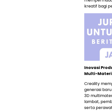
mempermudah 
kreatif bagi
Inovasi Pro
Multi-Materi
Creality memp
generasi bar
3D multimater
lambat, pemb
serta perawa