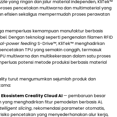
zzle
yang ringan dan jalur material independen, KliTek™
roses pencetakan multiwarna dan multimaterial yang
dan efisien sekaligus mempermudah proses perawatan
 juga memperluas kemampuan manufaktur berbasis
sibel. Dengan teknologi seperti pengenalan filamen RFID
al-power feeding
S-Drive™, KliTek™ menghadirkan
ncetakan TPU yang semakin canggih, termasuk
PU multiwarna dan multikekerasan dalam satu proses
erluas potensi metode produksi berbasis material
reality turut mengumumkan sejumlah produk dan
tama:
Ekosistem Creality Cloud AI
— pembaruan besar
 yang menghadirkan fitur pemodelan berbasis AI,
ntelligent slicing
, rekomendasi parameter otomatis,
 risiko pencetakan yang menyederhanakan alur kerja,