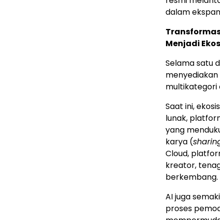
resmi melant
dalam ekspans
Transformasi
Menjadi Ekos
Selama satu d
menyediakan s
multikategori 
Saat ini, eko
lunak, platfo
yang mendukun
karya (
sharin
Cloud, platfor
kreator, tena
berkembang.
AI juga semak
proses pemode