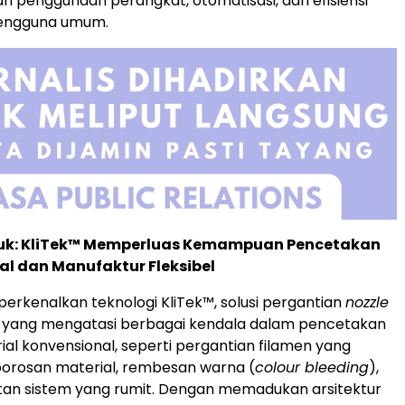
penggunaan perangkat, otomatisasi, dan efisiensi
 pengguna umum.
duk: KliTek™ Memperluas Kemampuan Pencetakan
al dan Manufaktur Fleksibel
erkenalkan teknologi KliTek™, solusi pergantian
nozzle
u yang mengatasi berbagai kendala dalam pencetakan
ial konvensional, seperti pergantian filamen yang
orosan material, rembesan warna (
colour bleeding
),
tan sistem yang rumit. Dengan memadukan arsitektur