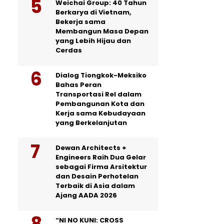
Weichai Group: 40 Tahun
Berkarya di Vietnam,
Bekerja sama
Membangun Masa Depan
yang Lebih Hijau dan
Cerdas
Dialog Tiongkok-Meksiko
Bahas Peran
Transportasi Rel dalam
Pembangunan Kota dan
Kerja sama Kebudayaan
yang Berkelanjutan
Dewan Architects +
Engineers Raih Dua Gelar
sebagai Firma Arsitektur
dan Desain Perhotelan
Terbaik di Asia dalam
Ajang AADA 2026
“NI NO KUNI: CROSS