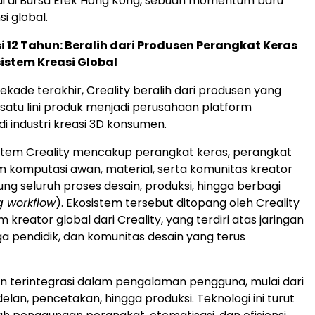
ai di Bursa Efek Hong Kong, sebuah momentum baru
i global.
 12 Tahun: Beralih dari Produsen Perangkat Keras
istem Kreasi Global
ekade terakhir, Creality beralih dari produsen yang
atu lini produk menjadi perusahaan platform
di industri kreasi 3D konsumen.
sistem Creality mencakup perangkat keras, perangkat
rm komputasi awan, material, serta komunitas kreator
g seluruh proses desain, produksi, hingga berbagi
g workflow
). Ekosistem tersebut ditopang oleh Creality
m kreator global dari Creality, yang terdiri atas jaringan
ga pendidik, dan komunitas desain yang terus
in terintegrasi dalam pengalaman pengguna, mulai dari
lan, pencetakan, hingga produksi. Teknologi ini turut