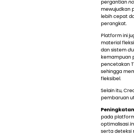
pergantian
no
mewujudkan p
lebih cepat 
perangkat.
Platform ini
material flek
dan sistem
du
kemampuan pe
pencetakan T
sehingga memp
fleksibel.
Selain itu, C
pembaruan u
Peningkatan 
pada platform
optimalisasi
i
serta deteksi