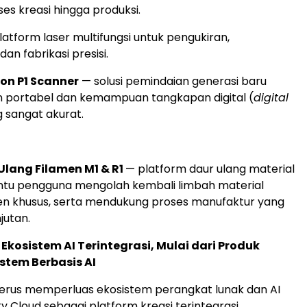
ses kreasi hingga produksi.
latform laser multifungsi untuk pengukiran,
n fabrikasi presisi.
on P1 Scanner
— solusi pemindaian generasi baru
n portabel dan kemampuan tangkapan digital (
digital
g sangat akurat.
Ulang Filamen M1 & R1
— platform daur ulang material
u pengguna mengolah kembali limbah material
en khusus, serta mendukung proses manufaktur yang
jutan.
osistem AI Terintegrasi, Mulai dari Produk
stem Berbasis AI
 terus memperluas ekosistem perangkat lunak dan AI
ty Cloud sebagai platform kreasi terintegrasi.