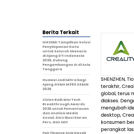
Berita Terkait
HIKSEMI Tampilkan Solusi
Penyimpanan Data
untuk Seluruh Skenario
di Ajang DTI Indonesia
2026, Dukung
Pengembangan AI di Asia
Tenggara
SHENZHEN, Tio
Huawei Jadi Mitra bagi
Ajang GSMA M360 ASEAN
terakhir, Crea
2026
global, teru
Cision Raih MarTech
diakses. Denga
Breakthrough Awards
mengubah ide 
2026 untuk Pemantauan
dan Analisis Media
desktop, Crea
Sosial, Distribusi Siaran
konsumen bers
Pers, dan AEO
perangkat las
Fair Finance Asia Desak