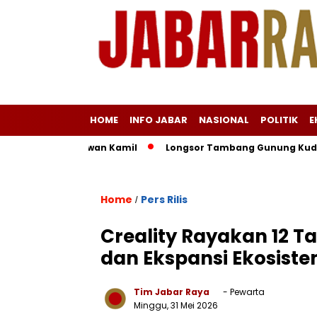
HOME
INFO JABAR
NASIONAL
POLITIK
E
a Versus Ridwan Kamil
Longsor Tambang Gunung Kuda Cirebon
Home
Pers Rilis
/
Creality Rayakan 12 T
dan Ekspansi Ekosiste
Tim Jabar Raya
- Pewarta
Minggu, 31 Mei 2026