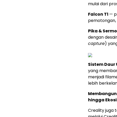
mulai dari pro
Falcon T1
— p
pemotongan, da
Pika & Sermo
dengan desai
capture
) yan
Sistem Daur 
yang membant
menjadi filam
lebih berkelan
Membangun Ek
hingga Ekosi
Creality juga
melalui Creali