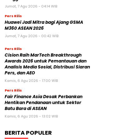
Jumat, 7 Agu 2026 - 04:14 WIB
Pers Rilis
Huawei Jadi Mitra bagi Ajang GSMA
M360 ASEAN 2026
Jumat, 7 Agu 2026 - 00:42 WIB
Pers Rilis
Cision Raih MarTech Breakthrough
Awards 2026 untuk Pemantauan dan
Analisis Media Sosial, Distribusi Siaran
Pers, dan AEO
Kamis, 6 Agu 2026 - 17:00 WIB
Pers Rilis
Fair Finance Asia Desak Perbankan
Hentikan Pendanaan untuk Sektor
Batu Bara di ASEAN
Kamis, 6 Agu 2026 - 13:02 WIB
BERITA POPULER