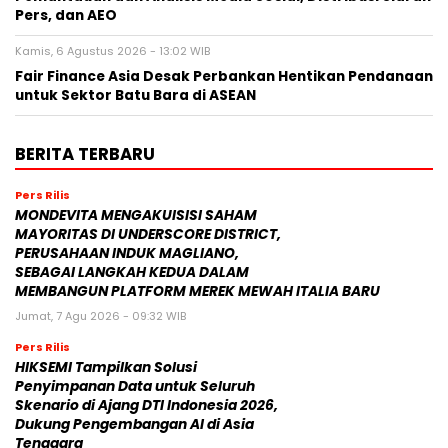
Pers, dan AEO
Kamis, 6 Agustus 2026 - 13:02 WIB
Fair Finance Asia Desak Perbankan Hentikan Pendanaan
untuk Sektor Batu Bara di ASEAN
BERITA TERBARU
Pers Rilis
MONDEVITA MENGAKUISISI SAHAM
MAYORITAS DI UNDERSCORE DISTRICT,
PERUSAHAAN INDUK MAGLIANO,
SEBAGAI LANGKAH KEDUA DALAM
MEMBANGUN PLATFORM MEREK MEWAH ITALIA BARU
Jumat, 7 Agu 2026 - 09:32 WIB
Pers Rilis
HIKSEMI Tampilkan Solusi
Penyimpanan Data untuk Seluruh
Skenario di Ajang DTI Indonesia 2026,
Dukung Pengembangan AI di Asia
Tenggara