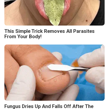
This Simple Trick Removes All Parasites
From Your Body!
Fungus Dries Up And Falls Off After The