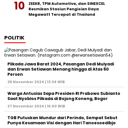
ZEEKR, TPM Automotive, dan SINEXCEL
Resmikan Stasiun Pengisian Daya
Megawatt Tercepat di Thailand
POLITIK
Pilkada Jawa Barat 2024, Pasangan Dedi Mulyadi
dan Erwan Setiawan Menang hingga di Atas 60
Persen
28 November 2024 | 13:34 WIB
Warga Antusias Sapa Presiden RI Prabowo Subianto
Saat Nyoblos Pilkada di Bojong Koneng, Bogor
27 November 2024 | 16:00 WIB
TGB Putuskan Mundur dari Perindo, Sempat Sebut
Punya Kesamaan Visi dengan Hari Tanoesoedibjo