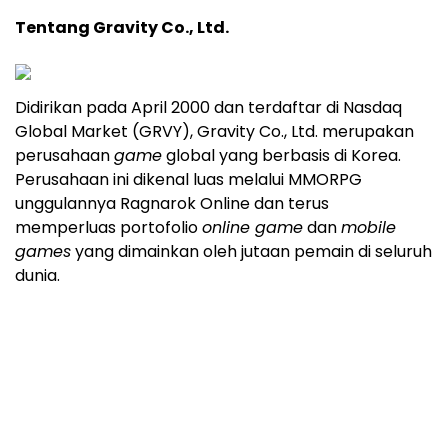
Tentang Gravity Co., Ltd.
Didirikan pada April 2000 dan terdaftar di Nasdaq
Global Market (GRVY), Gravity Co., Ltd. merupakan
perusahaan
game
global yang berbasis di Korea.
Perusahaan ini dikenal luas melalui MMORPG
unggulannya Ragnarok Online dan terus
memperluas portofolio
online game
dan
mobile
games
yang dimainkan oleh jutaan pemain di seluruh
dunia.