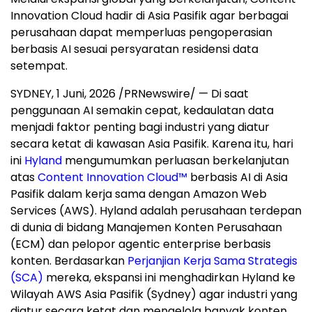
Innovation Cloud hadir di Asia Pasifik agar berbagai
perusahaan dapat memperluas pengoperasian
berbasis AI sesuai persyaratan residensi data
setempat.
SYDNEY
,
1 Juni, 2026
/PRNewswire/ — Di saat
penggunaan AI semakin cepat, kedaulatan data
menjadi faktor penting bagi industri yang diatur
secara ketat di kawasan Asia Pasifik. Karena itu, hari
ini
Hyland
mengumumkan perluasan berkelanjutan
atas
Content Innovation Cloud™
berbasis AI di Asia
Pasifik dalam kerja sama dengan Amazon Web
Services (AWS). Hyland adalah perusahaan terdepan
di dunia di bidang Manajemen Konten Perusahaan
(ECM) dan pelopor agentic enterprise berbasis
konten. Berdasarkan
Perjanjian Kerja Sama Strategis
(SCA)
mereka, ekspansi ini menghadirkan Hyland ke
Wilayah AWS Asia Pasifik (Sydney) agar industri yang
diatur secara ketat dan mengelola banyak konten