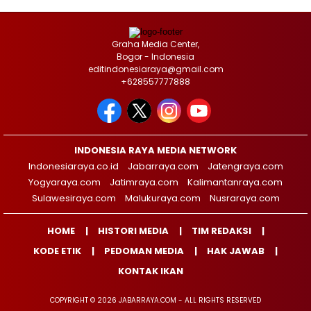
Graha Media Center,
Bogor - Indonesia
editindonesiaraya@gmail.com
+628557777888
INDONESIA RAYA MEDIA NETWORK
Indonesiaraya.co.id
Jabarraya.com
Jatengraya.com
Yogyaraya.com
Jatimraya.com
Kalimantanraya.com
Sulawesiraya.com
Malukuraya.com
Nusraraya.com
HOME
HISTORI MEDIA
TIM REDAKSI
KODE ETIK
PEDOMAN MEDIA
HAK JAWAB
KONTAK IKAN
COPYRIGHT © 2026 JABARRAYA.COM - ALL RIGHTS RESERVED