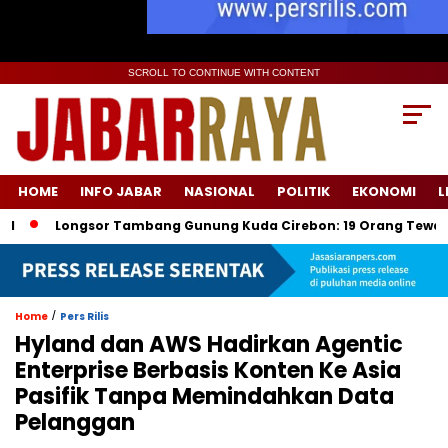
SCROLL TO CONTINUE WITH CONTENT
HOME
INFO JABAR
NASIONAL
POLITIK
EKONOMI
L
Longsor Tambang Gunung Kuda Cirebon: 19 Orang Tewas, Dua Ter
/
Home
Pers Rilis
Hyland dan AWS Hadirkan Agentic
Enterprise Berbasis Konten Ke Asia
Pasifik Tanpa Memindahkan Data
Pelanggan