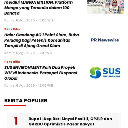
melalui MANGA MILLION, Platform
Manga yang Tersedia dalam 100
Bahasa
Kamis, 6 Agu 2026 - 13:00 WIB
Pers Rilis
Haier Gandeng AO 1 Point Slam, Buka
Peluang bagi Petenis Komunitas
Tampil di Ajang Grand Slam
Kamis, 6 Agu 2026 - 12:10 WIB
Pers Rilis
SUS ENVIRONMENT Raih Dua Proyek
WtE di Indonesia, Percepat Ekspansi
Global
Kamis, 6 Agu 2026 - 12:08 WIB
BERITA POPULER
Bupati Aep Beri Sinyal Positif, GP2LR dan
GARDU Optimistis Pasar Rakyat