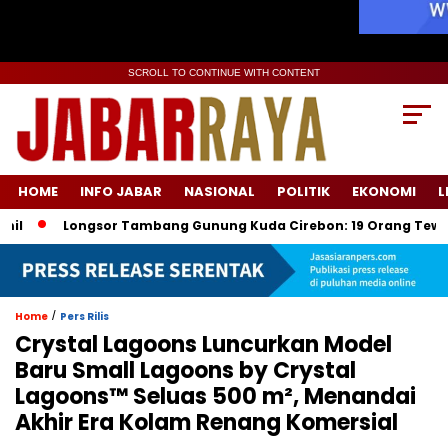
SCROLL TO CONTINUE WITH CONTENT
HOME
INFO JABAR
NASIONAL
POLITIK
EKONOMI
L
ongsor Tambang Gunung Kuda Cirebon: 19 Orang Tewas, Dua Ters
/
Home
Pers Rilis
Crystal Lagoons Luncurkan Model
Baru Small Lagoons by Crystal
Lagoons™ Seluas 500 m², Menandai
Akhir Era Kolam Renang Komersial